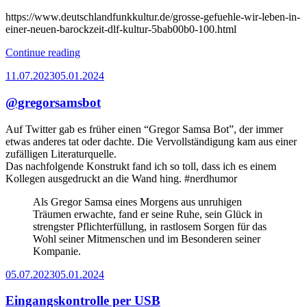
https://www.deutschlandfunkkultur.de/grosse-gefuehle-wir-leben-in-
einer-neuen-barockzeit-dlf-kultur-5bab00b0-100.html
“SGS”
Continue reading
Posted
11.07.2023
05.01.2024
on
@gregorsamsbot
Auf Twitter gab es früher einen “Gregor Samsa Bot”, der immer
etwas anderes tat oder dachte. Die Vervollständigung kam aus einer
zufälligen Literaturquelle.
Das nachfolgende Konstrukt fand ich so toll, dass ich es einem
Kollegen ausgedruckt an die Wand hing. #nerdhumor
Als Gregor Samsa eines Morgens aus unruhigen
Träumen erwachte, fand er seine Ruhe, sein Glück in
strengster Pflichterfüllung, in rastlosem Sorgen für das
Wohl seiner Mitmenschen und im Besonderen seiner
Kompanie.
Posted
05.07.2023
05.01.2024
on
Eingangskontrolle per USB