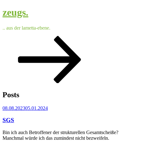
Skip
zeugs.
to
content
.. aus der lametta-ebene.
Scroll
down
to
content
Posts
Posted
08.08.2023
05.01.2024
on
SGS
Bin ich auch Betroffener der strukturellen Gesamtscheiße?
Manchmal würde ich das zumindest nicht bezweifeln.