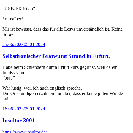
“USB-EK ist an”
*rumalber*
Mir ist bewusst, dass das für alle Lesys unverständlich ist. Keine
Sorge.
Posted
25.06.2023
05.01.2024
on
Selbstironischer Bratwurst Strand in Erfurt.
Habe beim Schlendern durch Erfurt kurz gegrinst, weil da ein
Imbiss stand:
“brat.”
War lustig, weil ich auch englisch spreche.
Die Ortskundigen erzählten mir aber, dass er keine guten Würste
brät.
Posted
16.06.2023
05.01.2024
on
Insultor 3001
https://www.insultor.de/