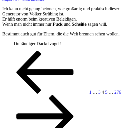
Ich kann nicht genug betonen, wie großartig und praktisch dieser
Generator von Volker Strübing ist.
Er hilft enorm beim kreativen Beleidigen.
Wenn man nicht immer nur
Fuck
und
Scheiße
sagen will.
Bestimmt auch gut für Eltern, die die Welt brennen sehen wollen.
Du räudiger Dackel­vogel!
Posts
Previous
Page
Page
Page
Page
Page
Nex
page
pag
pagination
1
…
3
4
5
…
276