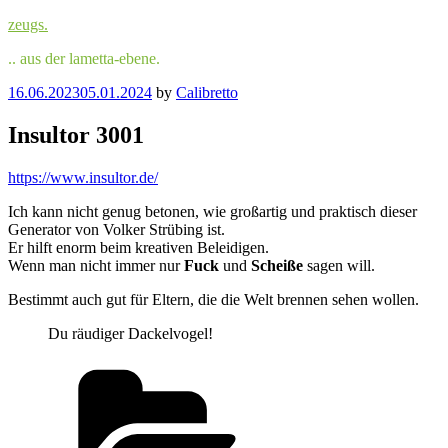
Skip
zeugs.
to
.. aus der lametta-ebene.
content
Posted
16.06.2023
05.01.2024
by
Calibretto
on
Insultor 3001
https://www.insultor.de/
Ich kann nicht genug betonen, wie großartig und praktisch dieser
Generator von Volker Strübing ist.
Er hilft enorm beim kreativen Beleidigen.
Wenn man nicht immer nur
Fuck
und
Scheiße
sagen will.
Bestimmt auch gut für Eltern, die die Welt brennen sehen wollen.
Du räudiger Dackel­vogel!
Categories