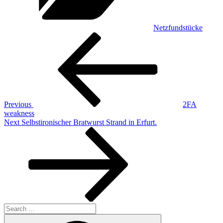
Netzfundstücke
Post
Previous
Post
navigation
Previous
2FA
weakness
Next
Next
Selbstironischer Bratwurst Strand in Erfurt.
Post
Search
for:
Search