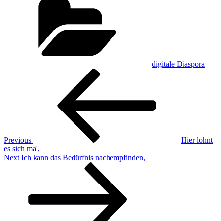
digitale Diaspora
Post
Previous
Post
navigation
Previous
Hier lohnt
es sich mal,
Next
Next
Ich kann das Bedürfnis nachempfinden,
Post