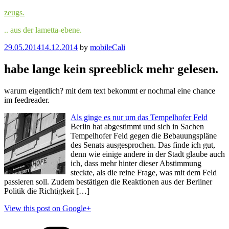
Skip
zeugs.
to
.. aus der lametta-ebene.
content
Posted
29.05.2014
14.12.2014
by
mobileCali
on
habe lange kein spreeblick mehr gelesen.
warum eigentlich? mit dem text bekommt er nochmal eine chance
im feedreader.
Als ginge es nur um das Tempelhofer Feld
Berlin hat abgestimmt und sich in Sachen
Tempelhofer Feld gegen die Bebauungspläne
des Senats ausgesprochen. Das finde ich gut,
denn wie einige andere in der Stadt glaube auch
ich, dass mehr hinter dieser Abstimmung
steckte, als die reine Frage, was mit dem Feld
passieren soll. Zudem bestätigen die Reaktionen aus der Berliner
Politik die Richtigkeit […]
View this post on Google+
Categories